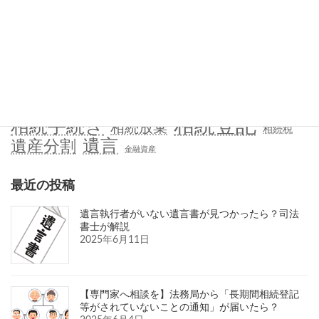
知っておきたい
解決事例
タグ
民事信託
家族信託
後見制度
相続人調査
生前贈与
相続登記
相続手続き
相続放棄
相続税
遺言
遺産分割
金融資産
最近の投稿
遺言執行者がいない遺言書が見つかったら？司法
書士が解説
2025年6月11日
【専門家へ相談を】法務局から「長期間相続登記
等がされていないことの通知」が届いたら？