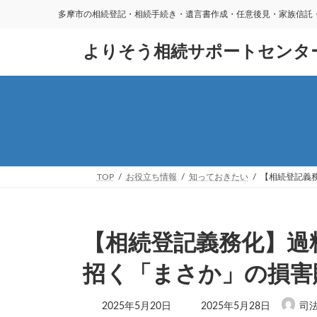
多摩市の相続登記・相続手続き・遺言書作成・任意後見・家族信託・
コ
ナ
よりそう相続サポートセンタ
ン
ビ
テ
ゲ
ン
ー
ツ
シ
へ
ョ
ス
ン
キ
に
ッ
移
プ
動
TOP
お役立ち情報
知っておきたい
【相続登記義
【相続登記義務化】過
招く「まさか」の損害
最
2025年5月20日
2025年5月28日
司
終