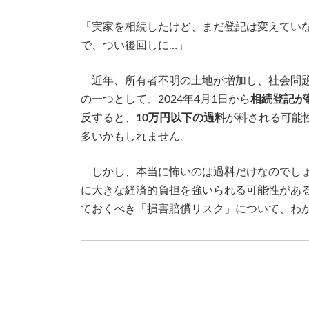
更
新
「実家を相続したけど、まだ登記は変えてい
日
で、つい後回しに…」
時
:
近年、所有者不明の土地が増加し、社会問題
の一つとして、2024年4月1日から
相続登記が
反すると、
10万円以下の過料
が科される可能
多いかもしれません。
しかし、本当に怖いのは過料だけなのでしょ
に大きな経済的負担を強いられる可能性があ
ておくべき「損害賠償リスク」について、わ